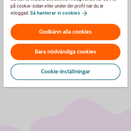
att ytterligare fem miljoner kronor ska satsas på
på cookie-sidan eller under din profil när du är
övervakning av fästingar, knott, myggor och annat som kan
inloggad.
Så hanterar vi
cookies
.
sprida smittor och på att förbättra hanteringen av
smittsamma sjukdomar som har potential att påverka såväl
Godkänn alla cookies
folk- som djurhälsan. Satsningarna på svensk mat uppgår
totalt till 489 miljoner kronor.
Bara nödvändiga cookies
Läs hela budgetpropositionen
(regeringen.se)
Cookie-inställningar