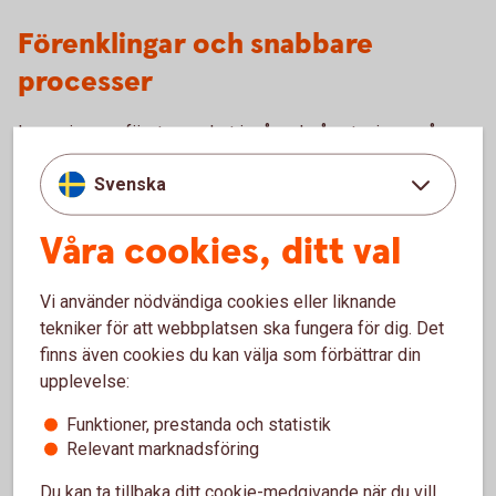
Förenklingar och snabbare
processer
I regeringens företagspaket ingår också satsningar på
lägre administrativa kostnader, snabbare
Svenska
tillståndsprocesser, förenklad miljörapportering och
effektivare service och tillsyn med hjälp av digitala verktyg
Våra cookies, ditt val
och metoder.
Satsning på svensk mat
Vi använder nödvändiga cookies eller liknande
tekniker för att webbplatsen ska fungera för dig. Det
finns även cookies du kan välja som förbättrar din
Regeringen föreslå också flera satsningar för att stärka
upplevelse:
livsmedelskedjan och främja svensk livsmedelsproduktion.
Bland annat vill man ge ett stöd på 1 000 kronor per
Funktioner, prestanda och statistik
mjölkko, som en kompensation för den svenska
Relevant marknadsföring
beteskravet. Man vill också öka jordbruksstöd i norr och
främja fiske till livsmedel. Regeringen föreslår dessutom
Du kan ta tillbaka ditt cookie-medgivande när du vill,