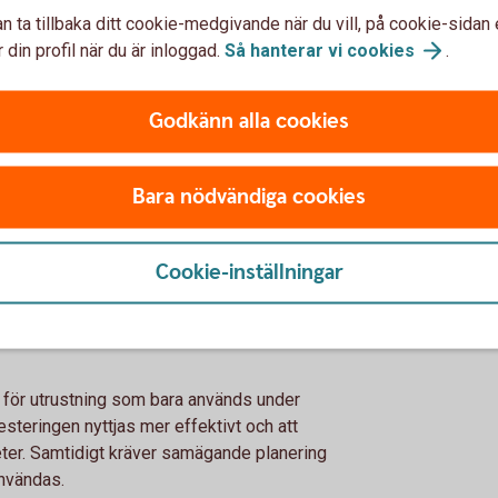
 vara rätt?
n ta tillbaka ditt cookie-medgivande när du vill, på cookie-sidan 
 din profil när du är inloggad.
Så hanterar vi
cookies
.
ktköp ibland vara det mest kostnadseffektiva
Godkänn alla cookies
utrustningen. Därför kan det vara klokt att
mheten, exempelvis tillväxtsatsningar eller
Bara nödvändiga cookies
tt alternativ
Cookie-inställningar
och lantbruk, förekommer samägande av
a för utrustning som bara används under
esteringen nyttjas mer effektivt och att
ter. Samtidigt kräver samägande planering
användas.