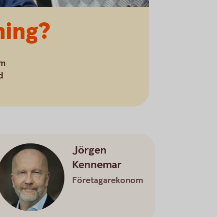
ning?
om
d
Jörgen
Kennemar
Företagarekonom