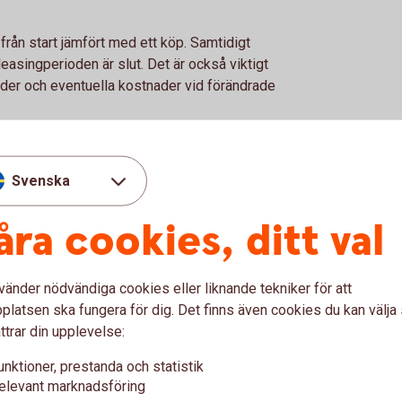
 från start jämfört med ett köp. Samtidigt
leasingperioden är slut. Det är också viktigt
ider och eventuella kostnader vid förändrade
ng?
Svenska
 och betalar för den över tid. Utrustningen
åra cookies, ditt val
m finansieringsgivaren vanligtvis har ett
ningen under många år kan avbetalning vara
vänder nödvändiga cookies eller liknande tekniker för att
r avslutad äger företaget utrustningen fullt ut
latsen ska fungera för dig. Det finns även cookies du kan välj
ttrar din upplevelse:
t, vilket kan stärka balansräkningen.
unktioner, prestanda och statistik
elevant marknadsföring