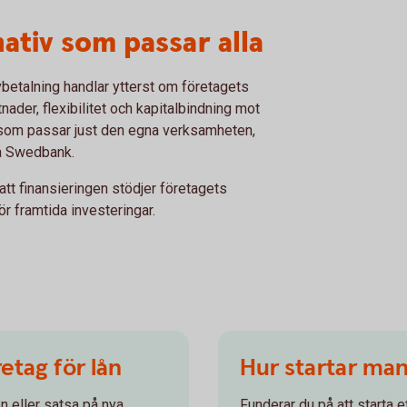
nativ som passar alla
avbetalning handlar ytterst om företagets
ader, flexibilitet och kapitalbindning mot
ng som passar just den egna verksamheten,
å Swedbank.
t att finansieringen stödjer företagets
r framtida investeringar.
etag för lån
Hur startar man
en eller satsa på nya
Funderar du på att starta e