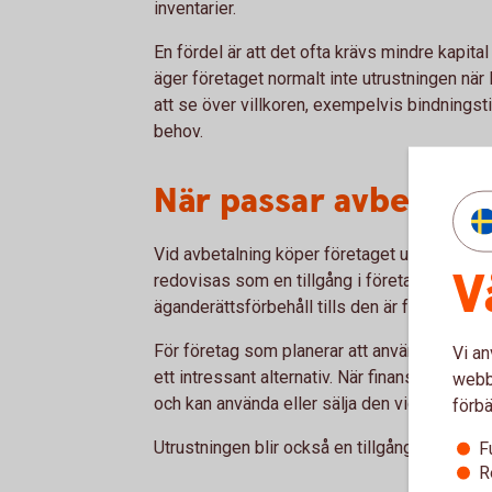
inventarier.
En fördel är att det ofta krävs mindre kapital
äger företaget normalt inte utrustningen när 
att se över villkoren, exempelvis bindningst
behov.
När passar avbetalni
Vid avbetalning köper företaget utrustningen
V
redovisas som en tillgång i företaget, även o
äganderättsförbehåll tills den är fullt betald.
För företag som planerar att använda utrust
Vi an
ett intressant alternativ. När finansieringen ä
webbp
och kan använda eller sälja den vidare.
förbä
Utrustningen blir också en tillgång i företage
F
R