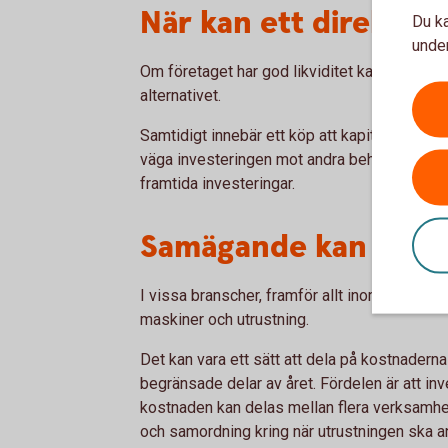
När kan ett direktköp
Du ka
under
Om företaget har god likviditet kan ett dire
alternativet.
Samtidigt innebär ett köp att kapital binds i 
väga investeringen mot andra behov i verksa
framtida investeringar.
Samägande kan vara e
I vissa branscher, framför allt inom skog 
maskiner och utrustning.
Det kan vara ett sätt att dela på kostnadern
begränsade delar av året. Fördelen är att inv
kostnaden kan delas mellan flera verksamhe
och samordning kring när utrustningen ska 