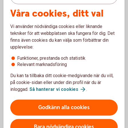
Måste arbetsgivaren godkänna att du
startar företag?
Våra cookies, ditt val
Det finns ingen generell rätt att gå ner i arbetstid för
Vi använder nödvändiga cookies eller liknande
att starta eget. Därför är det klokt att prata med din
tekniker för att webbplatsen ska fungera för dig. Det
arbetsgivare tidigt.
finns även cookies du kan välja som förbättrar din
Företagande räknas ofta som en bisyssla och kan
upplevelse:
behöva godkännas, särskilt om verksamheten:
Funktioner, prestanda och statistik
- konkurrerar med arbetsgivaren
Relevant marknadsföring
- påverkar din arbetsprestation
Du kan ta tillbaka ditt cookie-medgivande när du vill,
på cookie-sidan eller under din profil när du är
- riskerar att skapa en intressekonflikt
inloggad.
Så hanterar vi
cookies
.
Godkänn alla cookies
Vad innebär det att vara
kombinatör?
Bara nödvändiga cookies