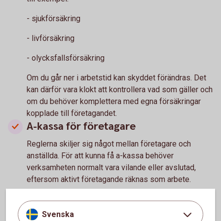
- sjukförsäkring
- livförsäkring
- olycksfallsförsäkring
Om du går ner i arbetstid kan skyddet förändras. Det
kan därför vara klokt att kontrollera vad som gäller och
om du behöver komplettera med egna försäkringar
kopplade till företagandet.
A-kassa för företagare
Reglerna skiljer sig något mellan företagare och
anställda. För att kunna få a-kassa behöver
verksamheten normalt vara vilande eller avslutad,
eftersom aktivt företagande räknas som arbete.
Det är därför bra att ta reda på vad som gäller innan du
gör större förändringar i din arbetssituation.
Svenska