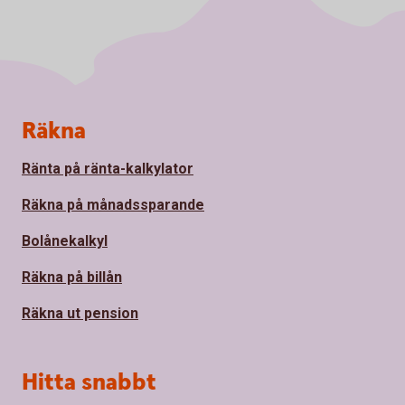
Sidfot
Räkna
Ränta på ränta-kalkylator
Räkna på månadssparande
Bolånekalkyl
Räkna på billån
Räkna ut pension
Hitta snabbt