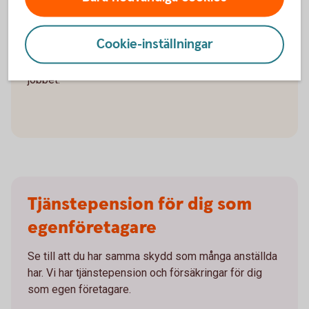
Den som både har en anställning och driver eget
Cookie-inställningar
företag brukar kallas kombinatör. Många börjar så för
att stegvis bygga upp sitt företag vid sidan av
jobbet.
Tjänstepension för dig som
egenföretagare
Se till att du har samma skydd som många anställda
har. Vi har tjänstepension och försäkringar för dig
som egen företagare.