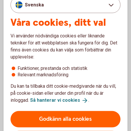
Svenska
Välj en lösning som passar din
verksamhet
Våra cookies, ditt val
Det finns många olika sätt att ta betalt i ett företag, och den
Vi använder nödvändiga cookies eller liknande
bästa lösningen beror på hur din verksamhet ser ut. Ofta
tekniker för att webbplatsen ska fungera för dig. Det
använder företag flera olika betalsätt parallellt.
finns även cookies du kan välja som förbättrar din
upplevelse:
När du ser över dina betallösningar kan det vara bra att
fundera på:
Funktioner, prestanda och statistik
Relevant marknadsföring
hur dina kunder helst vill betala
hur snabbt du behöver få in pengarna
Du kan ta tillbaka ditt cookie-medgivande när du vill,
hur betalningarna ska följas upp i bokföringen
på cookie-sidan eller under din profil när du är
hur lösningen påverkar företagets kassaflöde
inloggad.
Så hanterar vi
cookies
.
Med rätt betallösning blir det enklare att ta betalt, hålla
ordning på betalningarna och få en bättre överblick över
Godkänn alla cookies
företagets ekonomi.