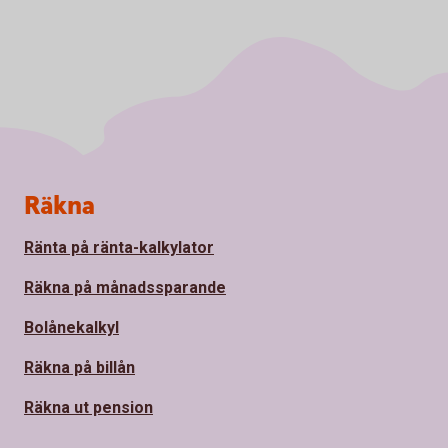
Sidfot
Räkna
Ränta på ränta-kalkylator
Räkna på månadssparande
Bolånekalkyl
Räkna på billån
Räkna ut pension