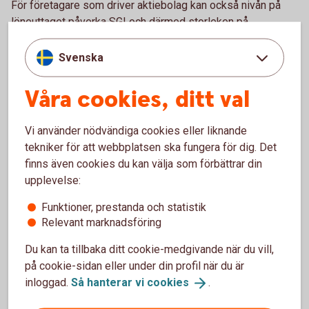
För företagare som driver aktiebolag kan också nivån på
löneuttaget påverka SGI och därmed storleken på
ersättningen.
Svenska
Skydda din sjukpenninggrundande
Våra cookies, ditt val
inkomst
Vi använder nödvändiga cookies eller liknande
Din SGI kan påverkas om du till exempel slutar arbeta eller
tekniker för att webbplatsen ska fungera för dig. Det
inte längre har någon inkomst från ditt företag. I vissa
finns även cookies du kan välja som förbättrar din
situationer är din SGI dock skyddad, till exempel när du
upplevelse:
redan får ersättning från socialförsäkringen.
Funktioner, prestanda och statistik
Att hålla koll på sin SGI är viktigt för att säkerställa att du
Relevant marknadsföring
har rätt till ersättning vid sjukdom eller andra situationer där
inkomsten påverkas.
Du kan ta tillbaka ditt cookie-medgivande när du vill,
på cookie-sidan eller under din profil när du är
Fundera över ditt trygghetsskydd
inloggad.
Så hanterar vi
cookies
.