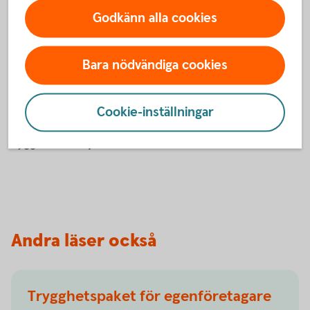
som företagare
Godkänn alla cookies
Som företagare kan din ekonomi påverkas mer direkt om du
inte kan arbeta under en längre period. Därför väljer många
Bara nödvändiga cookies
företagare att se över sitt ekonomiska skydd.
Utöver ersättningen från socialförsäkringen kan vissa
Cookie-inställningar
företagare även komplettera med andra lösningar, till
exempel försäkringar som kan stärka den ekonomiska
tryggheten vid sjukdom.
Andra läser också
Trygghetspaket för egenföretagare