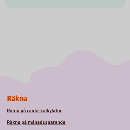
Sidfot
Räkna
Ränta på ränta-kalkylator
Räkna på månadssparande