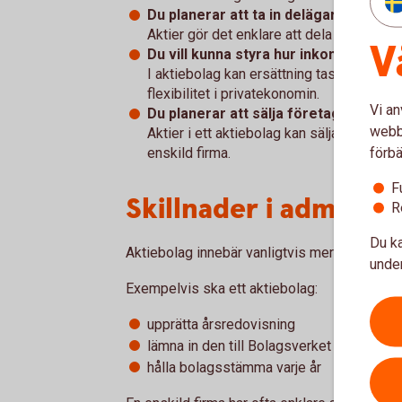
Du planerar att ta in delägare.
Aktier gör det enklare att dela ägandet m
V
Du vill kunna styra hur inkomster tas 
I aktiebolag kan ersättning tas ut som lön
flexibilitet i privatekonomin.
Vi an
Du planerar att sälja företaget i fram
webbp
Aktier i ett aktiebolag kan säljas, vilket 
förbä
enskild firma.
F
Skillnader i administ
R
Du ka
Aktiebolag innebär vanligtvis mer administra
under
Exempelvis ska ett aktiebolag:
upprätta årsredovisning
lämna in den till Bolagsverket
hålla bolagsstämma varje år