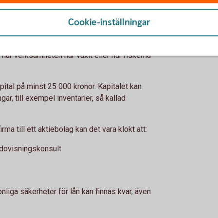
va krav.
Cookie-inställningar
l byta till aktiebolag
 när verksamheten har vuxit eller när riskerna
apital på minst 25 000 kronor. Kapitalet kan
ngar, till exempel inventarier, så kallad
ma till ett aktiebolag kan det vara klokt att:
edovisningskonsult
nliga säkerheter för lån kan finnas kvar, även