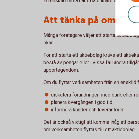
En enskild firma har ofta enklare administrati
Att tänka på om du vil
Många företagare väljer att starta aktiebolag
ökar.
För att starta ett aktiebolag krävs ett aktiek
bestå av pengar eller i vissa fall andra tillgå
apportegendom.
Om du flyttar verksamheten från en enskild fir
diskutera förändringen med bank eller r
planera övergången i god tid
informera kunder och leverantörer
Det är också viktigt att komma ihåg att perso
om verksamheten flyttas till ett aktiebolag.