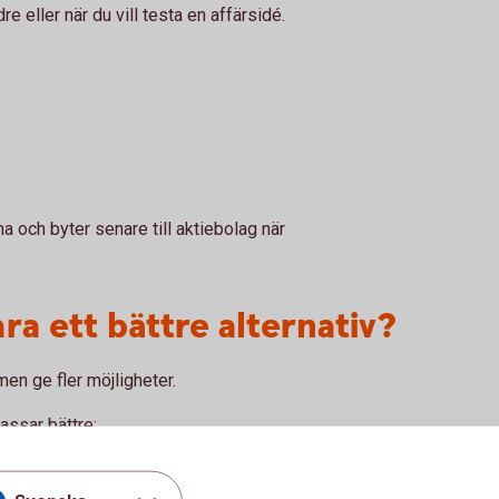
e eller när du vill testa en affärsidé.
a och byter senare till aktiebolag när
ra ett bättre alternativ?
en ge fler möjligheter.
assar bättre:
 din privata.
sk person.