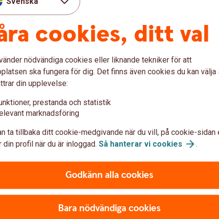
Svenska
ellan flera personer.
åra cookies, ditt val
ut.
 eller utdelning, vilket kan ge större
vänder nödvändiga cookies eller liknande tekniker för att
tiden.
latsen ska fungera för dig. Det finns även cookies du kan välj
ofta gör en ägarförändring enklare än i en
ttrar din upplevelse:
unktioner, prestanda och statistik
ration
elevant marknadsföring
n ta tillbaka ditt cookie-medgivande när du vill, på cookie-sidan 
tion än en enskild firma.
 din profil när du är inloggad.
Så hanterar vi
cookies
.
Godkänn alla cookies
Bara nödvändiga cookies