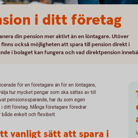
nsion i ditt företag
nera din pension mer aktivt än en löntagare. Utöver
inns också möjligheten att spara till pension direkt i
rande i bolaget kan fungera och vad direktpension innebä
erade för en företagare än för en löntagare,
t välja hur mycket pengar som ska sättas av till
rivat pensionssparande, har du som egen
i ditt företag. Många företagare föredrar
 både enkelt och flexibelt.
t vanligt sätt att spara i