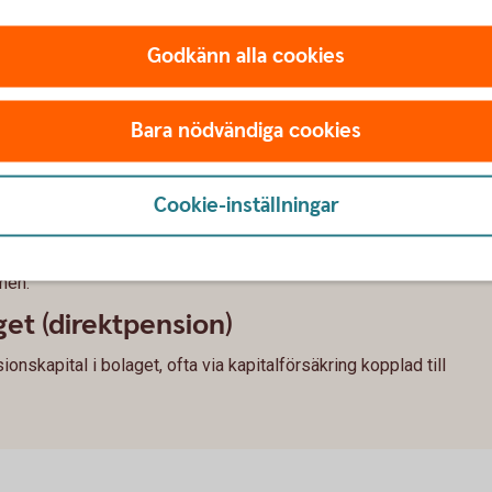
 till pension som företagare
Godkänn alla cookies
a företaget
Bara nödvändiga cookies
la pensionsavsättningar upp till 35 % av lönen, med ett tak
Cookie-inställningar
parande
 exempel i fonder, aktier eller investeringssparkonto, som ett
nen.
get (direktpension)
nskapital i bolaget, ofta via kapitalförsäkring kopplad till