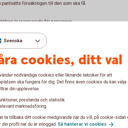
on pantsätts försäkringen till den som ska få
aktiken är reserverade för pensionen
tills pensionen betalas ut.
Svenska
 värdefullt för företagare
åra cookies, ditt val
kan vara relativt flexibel. Eftersom
rre handlingsutrymme om verksamheten
er användas i bolaget.
vänder nödvändiga cookies eller liknande tekniker för att
latsen ska fungera för dig. Det finns även cookies du kan välj
är kopplat till företagets ekonomi. Därför
ttrar din upplevelse:
en del av en större pensionsstrategi där
vat sparande kompletterar varandra.
unktioner, prestanda och statistik
elevant marknadsföring
n ta tillbaka ditt cookie-medgivande när du vill, på cookie-sidan 
 din profil när du är inloggad.
Så hanterar vi
cookies
.