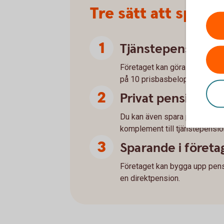
Tre sätt att spara
Tjänstepension vi
Företaget kan göra avdragsgil
på 10 prisbasbelopp per år.
Privat pensionss
Du kan även spara privat, till
komplement till tjänstepensio
Sparande i företa
Företaget kan bygga upp pensio
en direktpension.