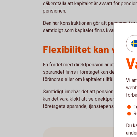
säkerställa att kapitalet är avsatt för pensi
pensionen.
Den här konstruktionen gör att pengarna i pr
samtidigt som kapitalet finns kvar i bolaget 
Flexibilitet kan vara
V
En fördel med direktpension är att lösningen 
sparandet finns i företaget kan det ge stö
förändras eller om kapitalet tillfälligt behöv
Vi an
webbp
Samtidigt innebär det att pensionssparandet 
förbä
kan det vara klokt att se direktpension som 
företagets sparande, tjänstepension och pri
F
R
Du ka
under