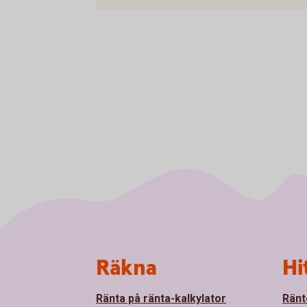
Sidfot
Räkna
Hi
Ränta på ränta-kalkylator
Ränt