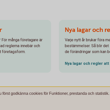
r
Nya lagar och re
e? För många företagare är
Varje nytt år brukar föra m
 vad reglerna innebär och
bestämmelser. Så blir det o
t företagsform.
de förändringar som kan be
Nya lagar och regler att
u först godkänna cookies för Funktioner, prestanda och statistik.