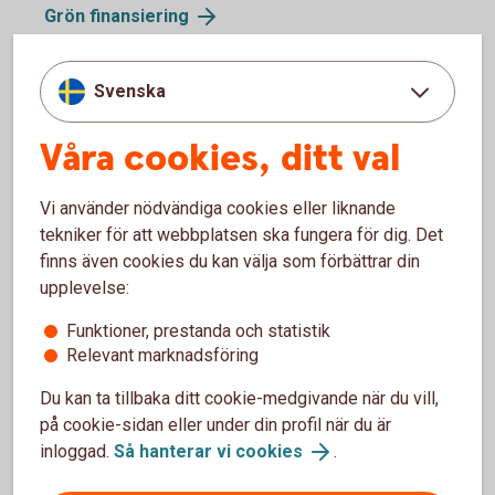
Grön finansiering
När fastigheten uppnår eller redan uppnått en hög
energiprestanda, alternativt om ni ska bygga en
Svenska
energieffektiv byggnad så finns även följande fördelaktiga
finansieringsalternativ:
Våra cookies, ditt val
Grönt fastighetslån
– för energieffektiva byggnader
Vi använder nödvändiga cookies eller liknande
Grönt fastighetslån
Grön byggnadskredit
– vid nyproduktion eller större
tekniker för att webbplatsen ska fungera för dig. Det
ombyggnationer med en miljöcertifiering.
finns även cookies du kan välja som förbättrar din
Grön byggnadskredit
upplevelse:
Stöd och bidrag att söka på energiområdet
Funktioner, prestanda och statistik
(energimyndigheten.se)
Relevant marknadsföring
Du kan ta tillbaka ditt cookie-medgivande när du vill,
på cookie-sidan eller under din profil när du är
inloggad.
Så hanterar vi cookies
.