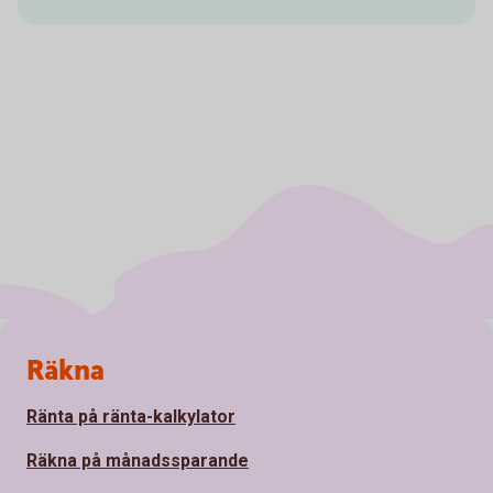
Sidfot
Räkna
Ränta på ränta-kalkylator
Räkna på månadssparande