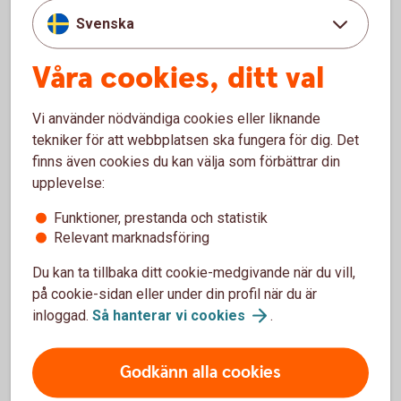
Svenska
Private Banking
Våra cookies, ditt val
Om du har en förmögenhet att förvalta så får du
tillgång till några av marknadens mest kompetenta
Vi använder nödvändiga cookies eller liknande
rådgivare.
tekniker för att webbplatsen ska fungera för dig. Det
finns även cookies du kan välja som förbättrar din
Private Banking för entreprenörer (mer än 5
upplevelse:
miljoner kr att
placera)
Funktioner, prestanda och statistik
Premium (mer än 1 miljon kr att
placera)
Relevant marknadsföring
Du kan ta tillbaka ditt cookie-medgivande när du vill,
på cookie-sidan eller under din profil när du är
inloggad.
Så hanterar vi
cookies
.
Godkänn alla cookies