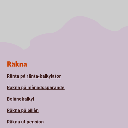
Sidfot
Räkna
Ränta på ränta-kalkylator
Räkna på månadssparande
Bolånekalkyl
Räkna på billån
Räkna ut pension