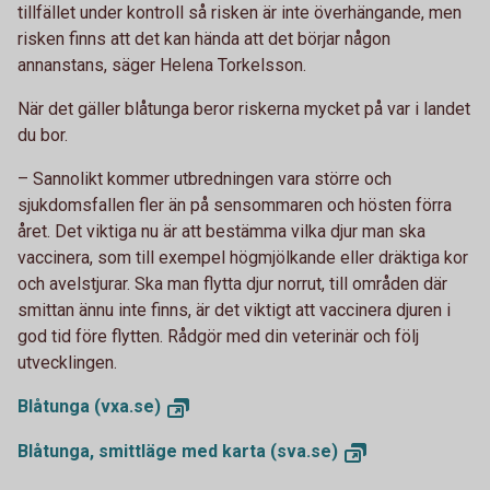
tillfället under kontroll så risken är inte överhängande, men
risken finns att det kan hända att det börjar någon
annanstans, säger Helena Torkelsson.
När det gäller blåtunga beror riskerna mycket på var i landet
du bor.
–
Sannolikt kommer utbredningen vara större och
sjukdomsfallen fler än på sensommaren och hösten förra
året. Det viktiga nu är att bestämma vilka djur man ska
vaccinera, som till exempel högmjölkande eller dräktiga kor
och avelstjurar. Ska man flytta djur norrut, till områden där
smittan ännu inte finns, är det viktigt att vaccinera djuren i
god tid före flytten. Rådgör med din veterinär och följ
utvecklingen.
Blåtunga
(vxa.se)
Blåtunga, smittläge med karta
(sva.se)