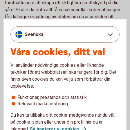
förutsättningar att skapa ett riktigt bra smittskydd på din
gård. Skulle du trots allt få in salmonella i kobesättningen
får du högre ersättning av staten om du är ansluten till
programmet, säger hon.
Svenska
Den vanligaste smittkällan i djurbesättningar är nyinköpta
djur.
Våra cookies, ditt val
– Eftersom det är en så stor riskfaktor är jag förvånad över
att inte fler har striktare mottagningsrutiner. Smittsamma
Vi använder nödvändiga cookies eller liknande
sjukdomar är ett hot både mot djurhälsan, lönsamheten och i
tekniker för att webbplatsen ska fungera för dig. Det
förlängningen även livsmedelsförsörjningen. Med ganska
finns även cookies du kan välja som förbättrar din
enkla medel och lite professionell guidning kan man
upplevelse:
komma långt, säger hon.
Funktioner, prestanda och statistik
Relevant marknadsföring
Du kan ta tillbaka ditt cookie-medgivande när du vill,
på cookie-sidan eller under din profil när du är
inloggad.
Så hanterar vi
cookies
.