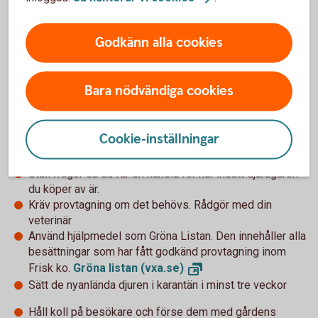
Helenas tips för ett bättre
Godkänn alla cookies
smittskydd
Bara nödvändiga cookies
Skaffa strikta mottagningsrutiner för nya djur, och följ
dem
Använd framtagna hälsodeklarationer, så att du fångar
Cookie-inställningar
upp de relevanta frågeställningarna när du köper djur.
Växas hälsodeklaration
(vxa.se).
Ställ frågor så du får en känsla för hur insatt djurägaren
du köper av är.
Kräv provtagning om det behövs. Rådgör med din
veterinär
Använd hjälpmedel som Gröna Listan. Den innehåller alla
besättningar som har fått godkänd provtagning inom
Frisk ko.
Gröna listan
(vxa.se)
Sätt de nyanlända djuren i karantän i minst tre veckor
Håll koll på besökare och förse dem med gårdens