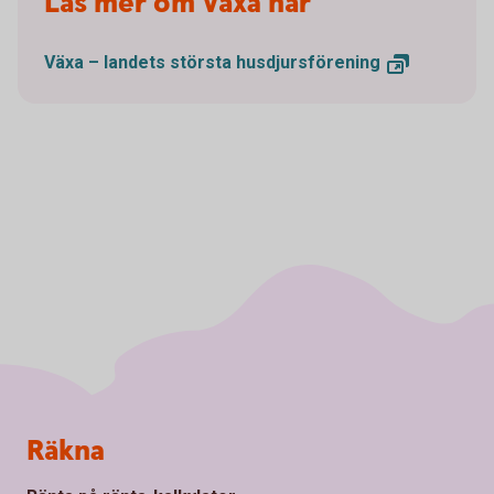
Läs mer om Växa här
Växa – landets största
husdjursförening
Sidfot
Räkna