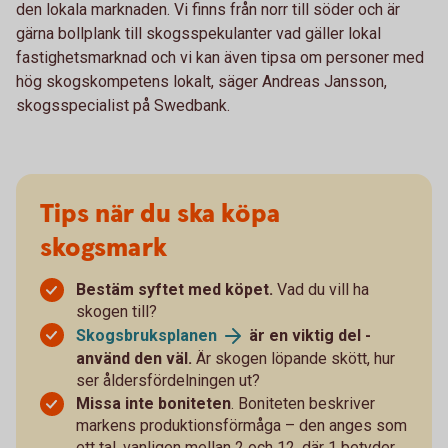
den lokala marknaden. Vi finns från norr till söder och är
gärna bollplank till skogsspekulanter vad gäller lokal
fastighetsmarknad och vi kan även tipsa om personer med
hög skogskompetens lokalt, säger Andreas Jansson,
skogsspecialist på Swedbank.
Tips när du ska köpa
skogsmark
Bestäm syftet med köpet.
Vad du vill ha
skogen till?
Skogsbruksplanen
är en viktig del -
använd den väl.
Är skogen löpande skött, hur
ser åldersfördelningen ut?
Missa inte boniteten
. Boniteten beskriver
markens produktionsförmåga – den anges som
ett tal, vanligen mellan 2 och 12, där 1 betyder