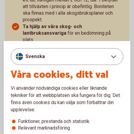
att tillväxten i princip är obefintlig. Boniteten
ska finnas med i alla skogsbruksplaner och
prospekt.
Ta hjälp av våra skog- och
lantbruksansvariga
för en bedömning på
plats.
Bedöm tillgängligheten
. Saknas skogsvägar
eller är marken kuperad?
Svenska
Tänk till kring finansiering,
räkna, analysera
och ta kontakt med banken i tid.
Våra cookies, ditt val
Tänk framåt
, skogsbruk är långsiktigt.
Försök att förutse det oväntade
. Vilka
anspråk kan kommuner och andra myndigheter
Vi använder nödvändiga cookies eller liknande
tänkas ha på fastigheten i framtiden, för
tekniker för att webbplatsen ska fungera för dig. Det
bostadsbyggande, vägar och annan
finns även cookies du kan välja som förbättrar din
infrastruktur?
upplevelse:
Funktioner, prestanda och statistik
Relevant marknadsföring