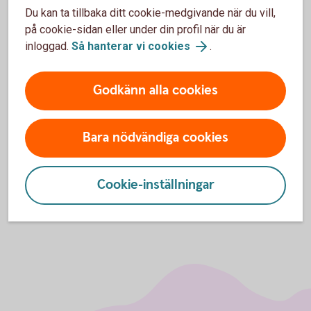
Du kan ta tillbaka ditt cookie-medgivande när du vill,
Prata med oss inför din investering
på cookie-sidan eller under din profil när du är
inloggad.
Så hanterar vi cookies
.
Vill du prata med någon innan du köper skog?
Kontakta oss så går vi igenom hur vi kan hjälpa dig i
din investering.
Godkänn alla cookies
Äga skog – tips för skogsägare
Bara nödvändiga cookies
Kontakta oss inom skog och lantbruk
Cookie-inställningar