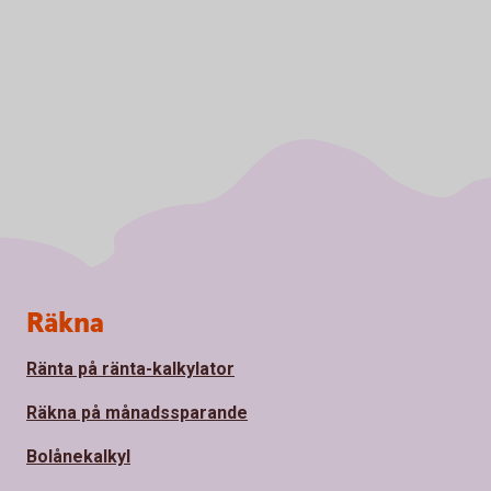
Sidfot
Räkna
Ränta på ränta-kalkylator
Räkna på månadssparande
Bolånekalkyl