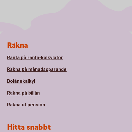
Sidfot
Räkna
Ränta på ränta-kalkylator
Räkna på månadssparande
Bolånekalkyl
Räkna på billån
Räkna ut pension
Hitta snabbt