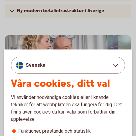
Ny modern betalinfrastruktur i Sverige
Svenska
Våra cookies, ditt val
Vi använder nödvändiga cookies eller liknande
tekniker för att webbplatsen ska fungera för dig. Det
Hantera er ekonomi på ett
finns även cookies du kan välja som förbättrar din
enkelt,
snabbt
och
säkert
upplevelse:
sätt med bankintegration.
Funktioner, prestanda och statistik