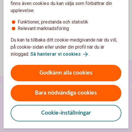
finns även cookies du kan välja som förbättrar din
upplevelse:
Funktioner, prestanda och statistik
Relevant marknadsföring
Du kan ta tillbaka ditt cookie-medgivande när du vill,
på cookie-sidan eller under din profil när du är
inloggad.
Så hanterar vi cookies
.
Godkänn alla cookies
Bara nödvändiga cookies
Sidfot
Räkna
Ränta på ränta-kalkylator
Cookie-inställningar
Räkna på månadssparande