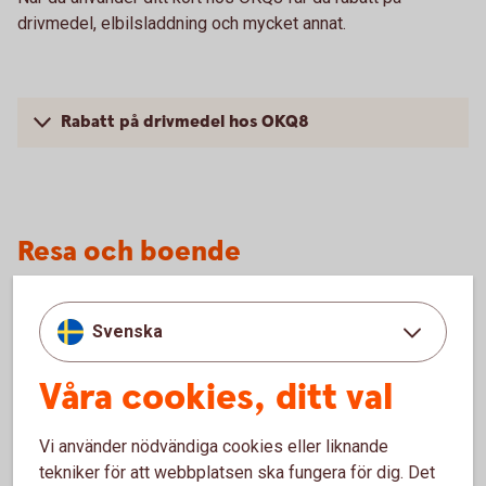
drivmedel, elbilsladdning och mycket annat.
Rabatt på drivmedel hos OKQ8
Resa och boende
Tallink Silja Line
Svenska
Du får rabatt på kryssningar och resor med Tallink Silja Line
Våra cookies, ditt val
med ditt Betalkort Företag.
Vi använder nödvändiga cookies eller liknande
tekniker för att webbplatsen ska fungera för dig. Det
Rabatt Tallink Silja Line