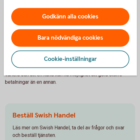
Godkänn alla cookies
Beloppsgräns för Swish Handel
Bara nödvändiga cookies
Det högsta belopp som ni kan ta emot är 150 000 kronor
Cookie-inställningar
per betalning. Privatkundens beloppsgräns styrs av
respektive bank vilket kan innebära att beloppsgränser kan
variera och att en kund kan ha möjlighet att göra större
betalningar än en annan.
Beställ Swish Handel
Läs mer om Swish Handel, ta del av frågor och svar
och beställ tjänsten.