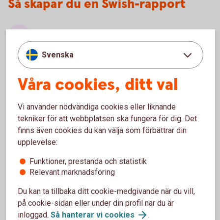
Så skapar du en Swish-rapport
Logga in i internetbanken
Gå till översikten: Betala/överföra – Swish – Swish
Svenska
funktioner.
Våra cookies, ditt val
Välj Swish-rapport
Vi använder nödvändiga cookies eller liknande
tekniker för att webbplatsen ska fungera för dig. Det
Återbetalningar
finns även cookies du kan välja som förbättrar din
upplevelse:
Funktioner, prestanda och statistik
Var görs återbetalningar?
Relevant marknadsföring
När kan återbetalningar göras?
Du kan ta tillbaka ditt cookie-medgivande när du vill,
på cookie-sidan eller under din profil när du är
inloggad.
Så hanterar vi
cookies
.
Kontroll vid en återbetalning