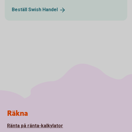
Beställ Swish
Handel
Sidfot
Räkna
Ränta på ränta-kalkylator