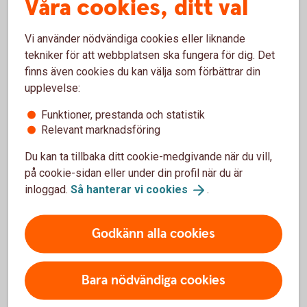
Våra cookies, ditt val
Vi använder nödvändiga cookies eller liknande
Behöver du hjälp med att skriva
tekniker för att webbplatsen ska fungera för dig. Det
avtal?
finns även cookies du kan välja som förbättrar din
upplevelse:
Skriv företagsavtal tillsammans med en jurist.
Funktioner, prestanda och statistik
Vårt juridiska
erbjudande
Relevant marknadsföring
Du kan ta tillbaka ditt cookie-medgivande när du vill,
på cookie-sidan eller under din profil när du är
inloggad.
Så hanterar vi
cookies
.
Ta del av förmånliga
Godkänn alla cookies
erbjudanden
Bara nödvändiga cookies
Kontakta oss om Premium
Företag