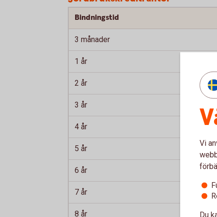
Bindningstid
3 månader
1 år
2 år
3 år
V
4 år
Vi an
5 år
webbp
förbä
6 år
F
7 år
R
8 år
Du ka