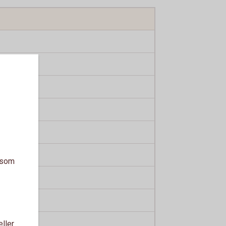
a som
eller