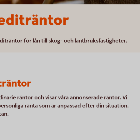
editräntor
iträntor för lån till skog- och lantbruksfastigheter.
träntor
 ordinarie räntor och visar våra annonserade räntor. Vi
personliga ränta som är anpassad efter din situation.
tan.