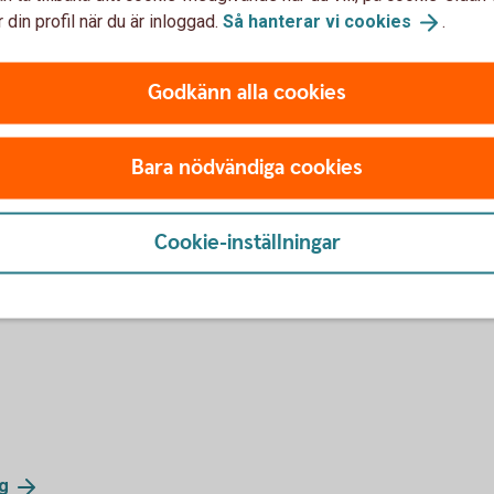
 din profil när du är inloggad.
Så hanterar vi
cookies
.
4,14 %
Godkänn alla cookies
4,19 %
Bara nödvändiga cookies
 inte i Swedbank Hypotek.
Cookie-inställningar
99-2011 (xlsx)
ig