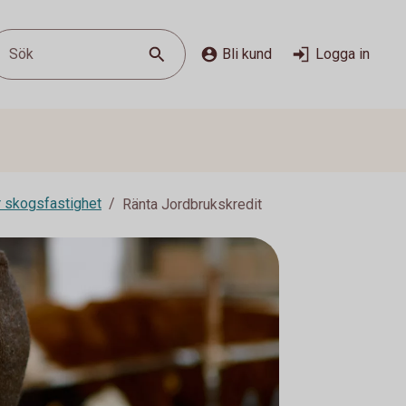
Sök
Bli kund
Logga in
er skogsfastighet
Ränta Jordbrukskredit