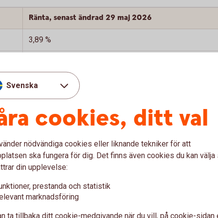
Ränta, senast ändrad 29 maj 2026
3,89 %
3,49 %
3,64 %
Svenska
3,79 %
åra cookies, ditt val
3,89 %
vänder nödvändiga cookies eller liknande tekniker för att
3,99 %
latsen ska fungera för dig. Det finns även cookies du kan välj
ttrar din upplevelse:
4,14 %
unktioner, prestanda och statistik
4,14 %
elevant marknadsföring
4,14 %
n ta tillbaka ditt cookie-medgivande när du vill, på cookie-sidan 