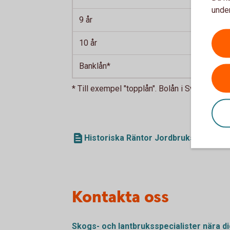
under
9 år
10 år
Banklån*
* Till exempel "topplån". Bolån i Swedbank,
Historiska Räntor Jordbrukskredit 19
Kontakta oss
Skogs- och lantbruksspecialister nära
d