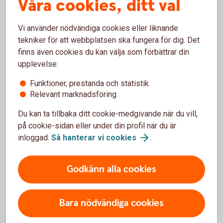
Våra cookies, ditt val
Individuell ränta
Vi använder nödvändiga cookies eller liknande
tekniker för att webbplatsen ska fungera för dig. Det
Vår ränta är alltid individuell. Den ränta du får kan
finns även cookies du kan välja som förbättrar din
därför skilja sig från våra listräntor för
upplevelse:
jordbrukskredit. Detta påverkar vilken ränta du får:
Funktioner, prestanda och statistik
Din inkomst/verksamhet/situation
Relevant marknadsföring
Fastighetens värde
Storlek på lånet i förhållande till fastighetens
Du kan ta tillbaka ditt cookie-medgivande när du vill,
värde (belåningsgrad)
på cookie-sidan eller under din profil när du är
Dina övriga affärer med oss
inloggad.
Så hanterar vi
cookies
.
Jordbrukskrediträntor
Godkänn alla cookies
Bara nödvändiga cookies