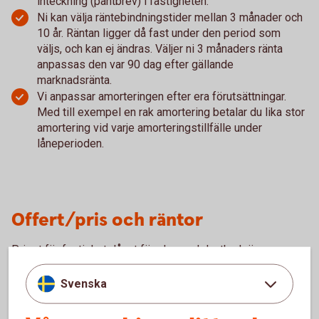
inteckning (pantbrev) i fastigheten.
Ni kan välja räntebindningstider mellan 3 månader och
10 år. Räntan ligger då fast under den period som
väljs, och kan ej ändras. Väljer ni 3 månaders ränta
anpassas den var 90 dag efter gällande
marknadsränta.
Vi anpassar amorteringen efter era förutsättningar.
Med till exempel en rak amortering betalar du lika stor
amortering vid varje amorteringstillfälle under
låneperioden.
Offert/pris och räntor
Priset för fastighetslånet för skog och lantbruk är
individuellt och sätts utifrån företagets ekonomi och
Svenska
bankengagemang. Kontakta oss för mer information.