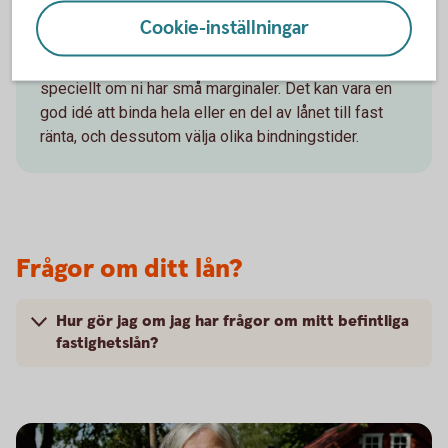
Rörlig eller fast ränta?
Cookie-inställningar
En 3-månaders ränta varierar med marknadens
svängningar och kan innebära ett risktagande –
speciellt om ni har små marginaler. Det kan vara en
god idé att binda hela eller en del av lånet till fast
ränta, och dessutom välja olika bindningstider.
Frågor om ditt lån?
Hur gör jag om jag har frågor om mitt befintliga
fastighetslån?