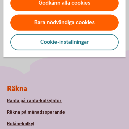
Godkänn alla cookies
Bara nödvändiga cookies
Cookie-inställningar
Sidfot
Räkna
Ränta på ränta-kalkylator
Räkna på månadssparande
Bolånekalkyl