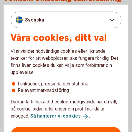
AB
Svenska
Folksam Ömsesidig Sakförsäkring AB
106 60 Stockholm
Våra cookies, ditt val
Vi använder nödvändiga cookies eller liknande
Försäkringar där Folksam ömsesidig
tekniker för att webbplatsen ska fungera för dig. Det
sakförsäkring är försäkringsgivare
finns även cookies du kan välja som förbättrar din
upplevelse:
Funktioner, prestanda och statistik
Relevant marknadsföring
För att se detta innehåll behöver du först
godkänna cookies för Funktioner, prestanda
Du kan ta tillbaka ditt cookie-medgivande när du vill,
och statistik.
på cookie-sidan eller under din profil när du är
inloggad.
Så hanterar vi
cookies
.
Inställningar för cookies