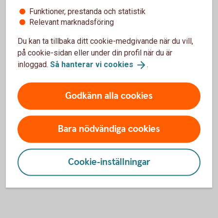
Funktioner, prestanda och statistik
Pensionssparande
Relevant marknadsföring
Sjukförsäkring företag
Du kan ta tillbaka ditt cookie-medgivande när du vill,
på cookie-sidan eller under din profil när du är
inloggad.
Så hanterar vi
cookies
.
Olycksfallsförsäkring
Godkänn alla cookies
Tjänstegrupplivförsäkring TGL
Vårdförsäkring företag
Bara nödvändiga cookies
Individuell livförsäkring
Cookie-inställningar