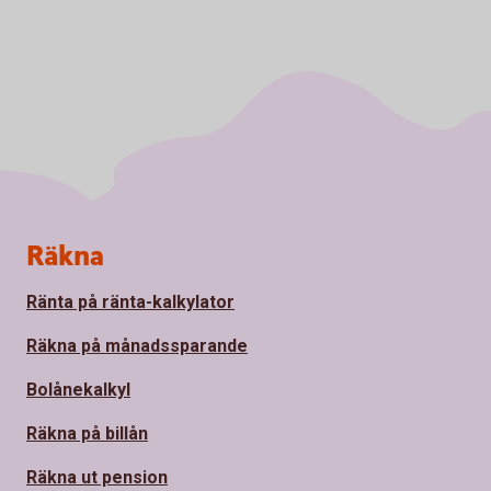
Sidfot
Räkna
Ränta på ränta-kalkylator
Räkna på månadssparande
Bolånekalkyl
Räkna på billån
Räkna ut pension