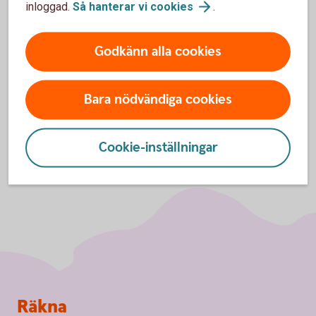
inloggad.
Så hanterar vi
cookies
.
godkänna cookies för Funktioner, prestanda
och statistik.
Godkänn alla cookies
Inställningar för cookies
Bara nödvändiga cookies
Cookie-inställningar
Sidfot
Räkna