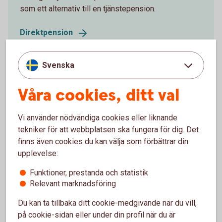
som ett alternativ till en tjänstepension.
Direktpension
Svenska
Företag med kollektivavtal
Våra cookies, ditt val
Vi erbjuder ett flertal möjligheter att förstärka pensionen för
Vi använder nödvändiga cookies eller liknande
ägare och anställda.
tekniker för att webbplatsen ska fungera för dig. Det
finns även cookies du kan välja som förbättrar din
Företag med
kollektivavtal
upplevelse:
Funktioner, prestanda och statistik
Relevant marknadsföring
Du kan ta tillbaka ditt cookie-medgivande när du vill,
på cookie-sidan eller under din profil när du är
För att se detta innehåll behöver du först