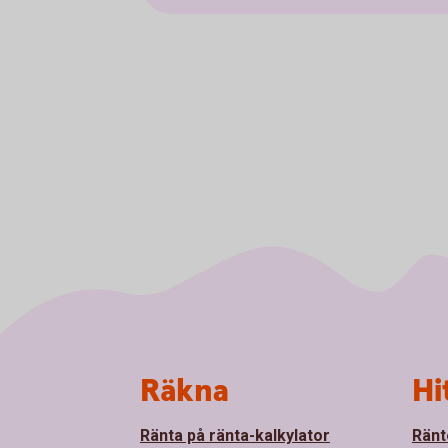
Sidfot
Räkna
Hi
Ränta på ränta-kalkylator
Ränt