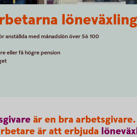
betarna löneväxlin
för anställda med månadslön över 56 100
are eller få högre pension
get
sgivare
är en bra arbetsgivare. 
rbetare är att erbjuda
löneväx