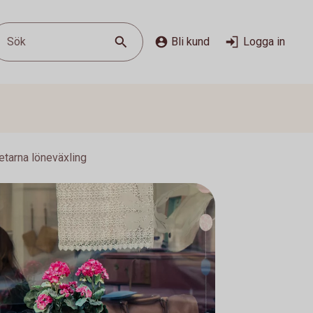
Sök
Bli kund
Logga in
etarna löneväxling