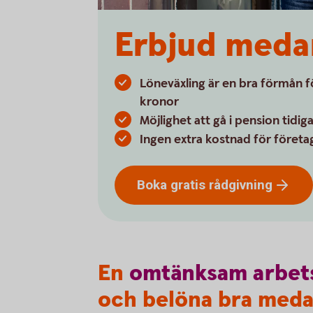
Erbjud medar
Löneväxling är en bra förmån 
kronor
Möjlighet att gå i pension tidig
Ingen extra kostnad för företa
Boka gratis
rådgivning
En
omtänksam
arbet
och belöna bra meda