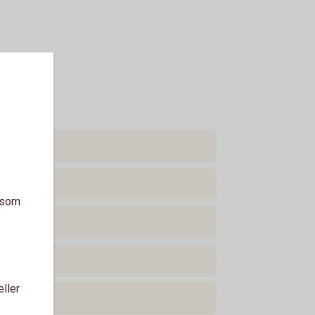
a som
eller