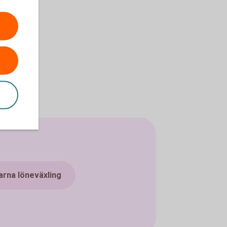
on
n
arna löneväxling