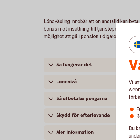
Löneväxling innebär att en anställd kan byta e
bonus mot insättning till tjänstepension. Den
möjlighet att gå i pension tidigare.
V
Så fungerar det
Lönenivå
Vi an
webbp
förbä
Så utbetalas pengarna
F
Skydd för efterlevande
R
Du ka
Mer information
under