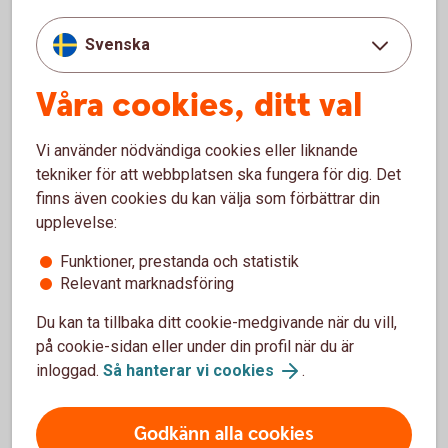
Privat – räntor, priser och
kurser
Svenska
Räntor, kurser och priser för flera av våra tjänster
Våra cookies, ditt val
riktade till privatpersoner.
Räntor, priser och kurser
Vi använder nödvändiga cookies eller liknande
tekniker för att webbplatsen ska fungera för dig. Det
finns även cookies du kan välja som förbättrar din
upplevelse:
Funktioner, prestanda och statistik
För att se detta innehåll behöver du först
Relevant marknadsföring
godkänna cookies för Funktioner, prestanda
och statistik.
Du kan ta tillbaka ditt cookie-medgivande när du vill,
på cookie-sidan eller under din profil när du är
Inställningar för cookies
inloggad.
Så hanterar vi cookies
.
Godkänn alla cookies