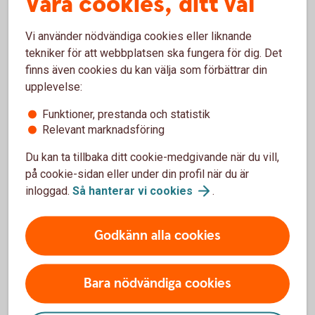
Våra cookies, ditt val
en ekonomisk buffert för ditt företag, samtidigt som
pengarna alltid finns tillgängliga.
Vi använder nödvändiga cookies eller liknande
tekniker för att webbplatsen ska fungera för dig. Det
Placeringskonto
Företag
finns även cookies du kan välja som förbättrar din
upplevelse:
Funktioner, prestanda och statistik
Relevant marknadsföring
Skogslikvidkonto eller skogskonto?
Du kan ta tillbaka ditt cookie-medgivande när du vill,
på cookie-sidan eller under din profil när du är
Vi förklarar skillnaden.
inloggad.
Så hanterar vi
cookies
.
Skogslikvidkonto eller skogskonto? Vi förklarar
skillnaden
Godkänn alla cookies
Bara nödvändiga cookies