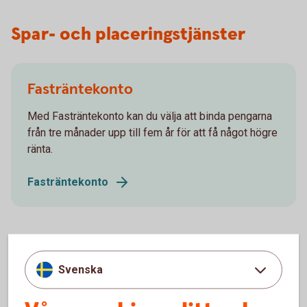
Spar- och placeringstjänster
Fasträntekonto
Med Fasträntekonto kan du välja att binda pengarna
från tre månader upp till fem år för att få något högre
ränta.
Fasträntekonto
Placeringskonto Företag
Svenska
Fria uttag. Med Placeringskonto Företag skapar du