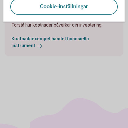
Handel med finansiella
Cookie-inställningar
instrument
Förstå hur kostnader påverkar din investering.
Kostnadsexempel handel finansiella
instrument