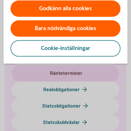
Godkänn alla cookies
Bostadsobligationer
Certifikat
Bara nödvändiga cookies
Företagsobligationer
Cookie-inställningar
FRA
Ränteterminer
Realobligationer
Statsobligationer
Statsskuldväxlar