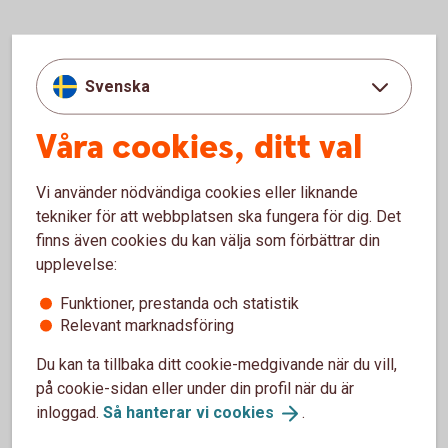
Vanliga frågor och svar om
Svenska
Ränteterminer
Våra cookies, ditt val
Vem kan handla ränteterminer?
Vi använder nödvändiga cookies eller liknande
tekniker för att webbplatsen ska fungera för dig. Det
Vilken är lägsta handelsvolymen?
finns även cookies du kan välja som förbättrar din
upplevelse:
Vilka aktörer handlar terminer?
Funktioner, prestanda och statistik
Relevant marknadsföring
Du kan ta tillbaka ditt cookie-medgivande när du vill,
på cookie-sidan eller under din profil när du är
inloggad.
Så hanterar vi
cookies
.
Ränteplaceringar