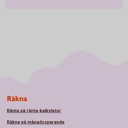
Sidfot
Räkna
Ränta på ränta-kalkylator
Räkna på månadssparande