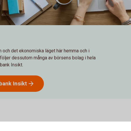
 och det ekonomiska läget här hemma och i
r följer dessutom många av börsens bolag i hela
bank Insikt.
dbank
Insikt
heter