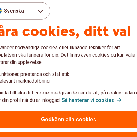
Svenska
Investeringsstrategi
Pr
åra cookies, ditt val
Swedbank Strategi & Allokering tar fram
Här 
Swedbanks Investeringsstrategi för aktier,
rapp
räntor och krediter.
hush
vänder nödvändiga cookies eller liknande tekniker för att
latsen ska fungera för dig. Det finns även cookies du kan välj
Investeringsstrategi
Pri
ttrar din upplevelse:
unktioner, prestanda och statistik
elevant marknadsföring
Swedbank TV
n ta tillbaka ditt cookie-medgivande när du vill, på cookie-sidan 
I våra program kommenteras och analyseras
 din profil när du är inloggad.
Så hanterar vi
cookies
.
r
aktuella händelser på börsen, makroanalys och i
es
omvärldsbevakning.
Godkänn alla cookies
TV-sändningar, Swedbank
TV