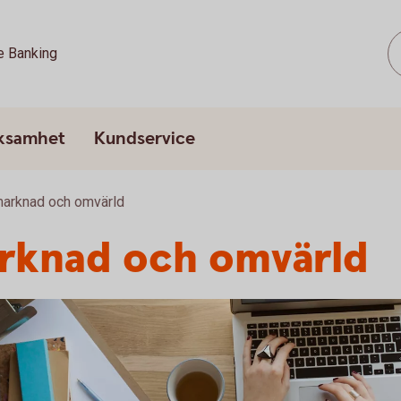
e Banking
rksamhet
Kundservice
marknad och omvärld
arknad och omvärld