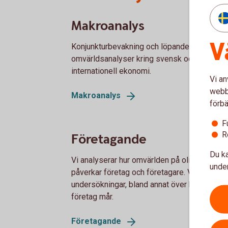
Makroanalys
V
Konjunkturbevakning och löpande
omvärldsanalyser kring svensk och
internationell ekonomi.
Vi an
webbp
Makroanalys
förbä
F
R
Företagande
Du ka
Vi analyserar hur omvärlden på olika sätt
under
påverkar företag och företagare. Vi redovisa
undersökningar, bland annat över hur Sverig
företag mår.
Företagande