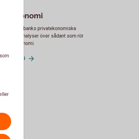
ivatekonomi
finns Swedbanks privatekonomiska
orter och analyser över sådant som rör
ållens ekonomi.
a som
vatekonomi
eller