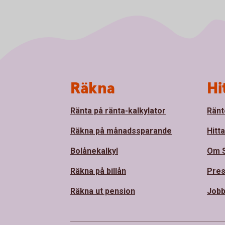
Sidfot
Räkna
Hi
Ränta på ränta-kalkylator
Ränt
Räkna på månadssparande
Hitt
Bolånekalkyl
Om 
Räkna på billån
Pre
Räkna ut pension
Jobb