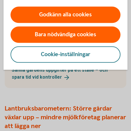
kontroller
Godkänn alla cookies
Det är krångligt att vara lantbrukare i Sverige.
Regelverken är omfattande och kontrollerna många. I
Bara nödvändiga cookies
ett försök att minska böndernas administrativa
börda har Agronod tagit fram en lösning som ska
förenkla hanteringen av alla uppgifter som
Cookie-inställningar
efterfrågas vid olika kontroller.
Samla gårdens uppgifter på ett ställe – och
spara tid vid
kontroller
Lantbruksbarometern: Större gårdar
växlar upp – mindre mjölkföretag planerar
att lägga ner