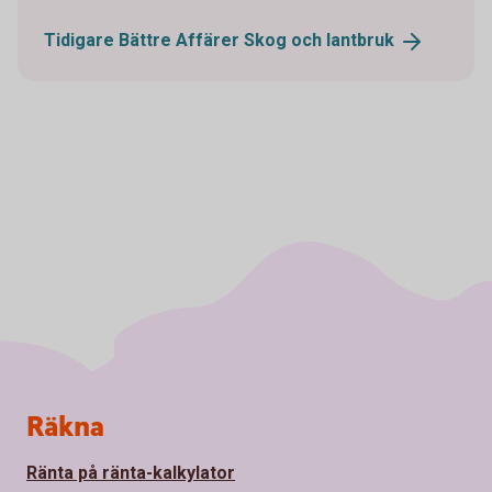
Tidigare Bättre Affärer Skog och
lantbruk
Sidfot
Räkna
Ränta på ränta-kalkylator