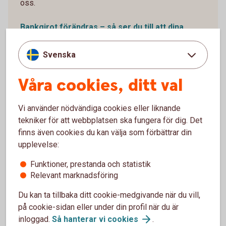
oss.
Bankgirot förändras – så ser du till att dina
betalningar
fungerar
Svenska
Våra cookies, ditt val
Vi använder nödvändiga cookies eller liknande
tekniker för att webbplatsen ska fungera för dig. Det
finns även cookies du kan välja som förbättrar din
upplevelse:
Funktioner, prestanda och statistik
Relevant marknadsföring
Du kan ta tillbaka ditt cookie-medgivande när du vill,
Samla gårdens uppgifter på
på cookie-sidan eller under din profil när du är
inloggad.
Så hanterar vi
cookies
.
ett ställe – och spara tid vid