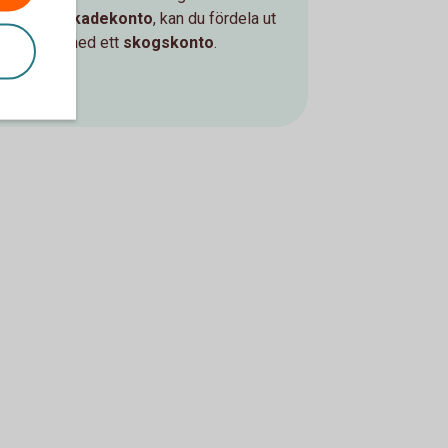
ett
skogsskadekonto
, kan du fördela ut
intäkterna med ett
skogskonto
.