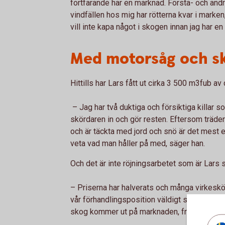
fortfarande har en marknad. Första- och andrag
vindfällen hos mig har rötterna kvar i marken,
vill inte kapa något i skogen innan jag har e
Med motorsåg och s
Hittills har Lars fått ut cirka 3 500 m3fub a
– Jag har två duktiga och försiktiga killar
skördaren in och gör resten. Eftersom träden 
och är täckta med jord och snö är det mest e
veta vad man håller på med, säger han.
Och det är inte röjningsarbetet som är Lars s
– Priserna har halverats och många virkesköp
vår förhandlingsposition väldigt svag. Och hu
skog kommer ut på marknaden, frågar han si