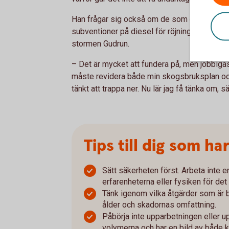
Han frågar sig också om de som drabbats 
subventioner på diesel för röjningsarbete,
stormen Gudrun.
– Det är mycket att fundera på, men jobbiga
måste revidera både min skogsbruksplan och
tänkt att trappa ner. Nu lär jag få tänka om, s
Tips till dig som ha
Sätt säkerheten först. Arbeta inte e
erfarenheterna eller fysiken för det 
Tänk igenom vilka åtgärder som är 
ålder och skadornas omfattning.
Påbörja inte upparbetningen eller u
volymerna och har en bild av både ko