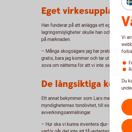
Eget virkesupplag
V
Han funderar på att anlägga ett eget virkes
lagringsmöjligheter skulle han och andra d
Vi an
på marknaden.
webbp
– Många skogsägare jag har pratat med är up
förbä
gratis, bara jag kommer och tar ut det. Det k
F
sova om nätterna för att vi inte ser hur vi sk
R
De långsiktiga kons
Du ka
under
Ett annat bekymmer som Lars menar att st
myndigheternas tondövhet, till exempel när d
avverkningsanmälningar.
– Hur ska vi kunna inventera djur- och växtl
varför går det inte att få undantag från sex