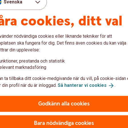
Svenska
åra cookies, ditt val
upplag, med bevattning. Med bra
rabbade skogsägare kunna invänta en vändning
vänder nödvändiga cookies eller liknande tekniker för att
latsen ska fungera för dig. Det finns även cookies du kan välj
pgivna. De säger att jag får deras virke
ttrar din upplevelse:
änns inte bra. Vi är många som har svårt att
unktioner, prestanda och statistik
a kunna få betalt, säger han.
elevant marknadsföring
ekvenserna
n ta tillbaka ditt cookie-medgivande när du vill, på cookie-sidan 
 din profil när du är inloggad.
Så hanterar vi
cookies
.
ormdrabbade skogsägare brottas med är
et gäller artinventering och
Godkänn alla cookies
ivet i en skog som ligger platt på marken? Och
Bara nödvändiga cookies
veckorsregeln i ett katastrofområde?