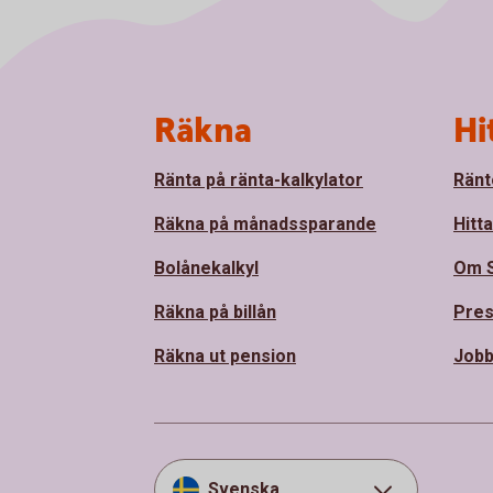
Sidfot
Räkna
Hi
Ränta på ränta-kalkylator
Ränt
Räkna på månadssparande
Hitt
Bolånekalkyl
Om 
Räkna på billån
Pre
Räkna ut pension
Jobb
Svenska