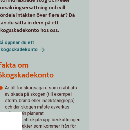
stormdrabbade skog och/eller
försäkringsersättning och vill
fördela intäkten över flera år? Då
kan du sätta in dem på ett
skogsskadekonto hos oss.
Så öppnar du ett
skogsskadekonto
Fakta om
Skogskadekonto
Är till för skogsägare som drabbats
av skada på skogen (till exempel
storm, brand eller insektsangrepp)
och där skogen måste avverkas
tidigare än planerat.
Syftet är att skjuta upp beskattningen
av de intäkter som kommer från för