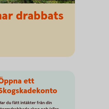
 har drabbats
,
Öppna ett
Skogskadekonto
Har du fått intäkter från din