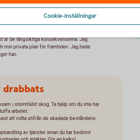
av Johannes och Anna kommer få
Cookie-inställningar
 som de småländska skogsägarna fick efter
st är de långsiktiga konsekvenserna. Jag
 min privata plan för framtiden. Jag hade
äger han.
r drabbats
nsam i stormfälld skog. Ta hjälp om du inte har
tuffa arbetet.
bäst att vidta utifrån de skadade beståndens
pphandling av tjänster innan du har bedömt
stnader och intäkter. Gör en kalkyl.