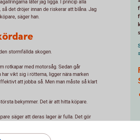
allringarna låter jag ligga. I princip alla
 så det dröjer innan de riskerar att blåna. Jag
n köpare, säger han.
kördare
v den stormfällda skogen.
 som rotkapar med motorsåg. Sedan går
har vikt sig i rötterna, ligger nära marken
ffektivt att jobba så. Men man måste så klart
törsta bekymmer. Det är att hitta köpare.
are säger att deras lager är fulla. Det gör
r ska det då bli i vår, när ännu mer stormfälld
g.