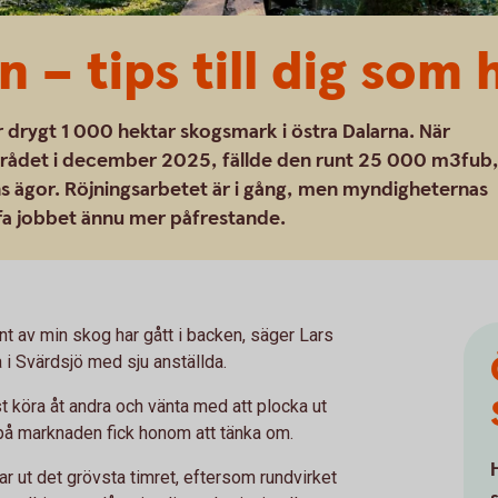
 – tips till dig som
 drygt 1 000 hektar skogsmark i östra Dalarna. När
rådet i december 2025, fällde den runt 25 000 m3fub
s ägor. Röjningsarbetet är i gång, men myndigheternas
ffa jobbet ännu mer påfrestande.
t av min skog har gått i backen, säger Lars
i Svärdsjö med sju anställda.
st köra åt andra och vänta med att plocka ut
 på marknaden fick honom att tänka om.
ar ut det grövsta timret, eftersom rundvirket