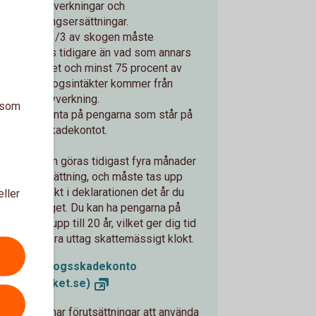
tidiga avverkningar och
försäkringsersättningar.
Mer än 1/3 av skogen måste
avverkas tidigare än vad som annars
varit fallet och minst 75 procent av
årets skogsintäkter kommer från
sådan avverkning.
a som
Bättre ränta på pengarna som står på
Skogsskadekontot.
Uttag kan göras tidigast fyra månader
efter insättning, och måste tas upp
som intäkt i deklarationen det år du
eller
gör uttaget. Du kan ha pengarna på
kontot i upp till 20 år, vilket ger dig tid
att planera uttag skattemässigt klokt.
Mer om Skogsskadekonto
(skatteverket.se)
Om du inte har förutsättningar att använda