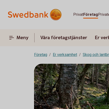
Privat
Företag
Privat
Meny
Våra företagstjänster
Er ve
Företag
Er verksamhet
Skog och lantb