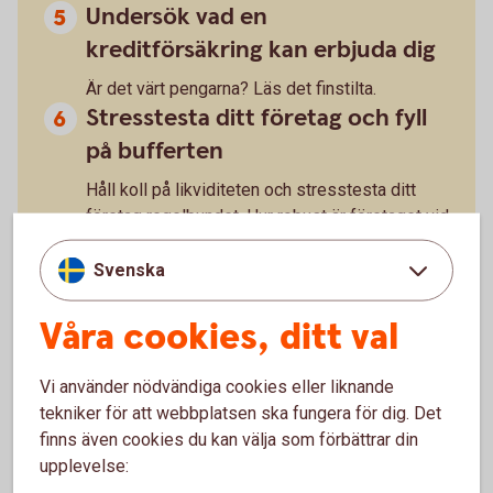
Undersök vad en
kreditförsäkring kan erbjuda dig
Är det värt pengarna? Läs det finstilta.
Stresstesta ditt företag och fyll
på bufferten
Håll koll på likviditeten och stresstesta ditt
företag regelbundet. Hur robust är företaget vid
oväntade händelser? Vad händer om din
största kund ställer in betalningarna? Bygg upp
Svenska
ekonomiska reserver när du kan.
Våra cookies, ditt val
Vi använder nödvändiga cookies eller liknande
tekniker för att webbplatsen ska fungera för dig. Det
Därför ser vi många konkurser nu
finns även cookies du kan välja som förbättrar din
upplevelse:
– Lågkonjunkturen med sviktande efterfrågan, höga