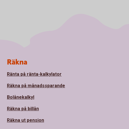
Sidfot
Räkna
Ränta på ränta-kalkylator
Räkna på månadssparande
Bolånekalkyl
Räkna på billån
Räkna ut pension