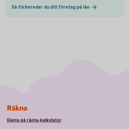
Så förbereder du ditt företag på
lån
Sidfot
Räkna
Ränta på ränta-kalkylator