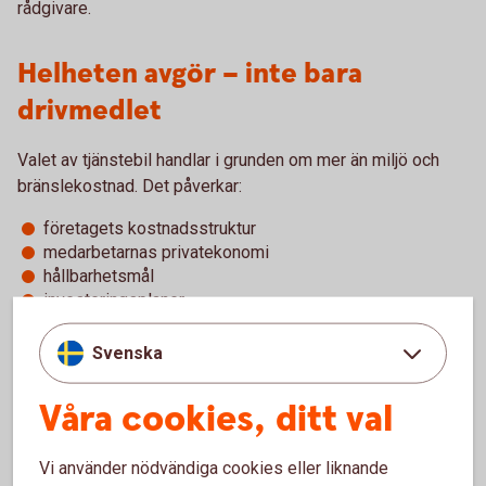
rådgivare.
Helheten avgör – inte bara
drivmedlet
Valet av tjänstebil handlar i grunden om mer än miljö och
bränslekostnad. Det påverkar:
företagets kostnadsstruktur
medarbetarnas privatekonomi
hållbarhetsmål
investeringsplaner
Att analysera den totala kostnaden över bilens livslängd,
Svenska
inklusive finansiering, service, laddinfrastruktur och
skatteeffekter, ger ett mer rättvisande beslutsunderlag.
Våra cookies, ditt val
Elbil som tjänstebil kan vara ett klokt val för många företag,
särskilt när laddmöjligheter finns och hållbarhetsfrågan är
Vi använder nödvändiga cookies eller liknande