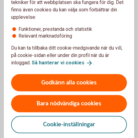
prioriterad. Samtidigt kräver beslutet en helhetsbedömning
tekniker för att webbplatsen ska fungera för dig. Det
av ekonomi, körmönster och skatteregler.
finns även cookies du kan välja som förbättrar din
upplevelse:
Genom att väga in både praktiska och finansiella aspekter
skapar ni bättre förutsättningar för en bilpolicy som
Funktioner, prestanda och statistik
fungerar långsiktigt, för både verksamheten och
Relevant marknadsföring
medarbetarna.
Du kan ta tillbaka ditt cookie-medgivande när du vill,
på cookie-sidan eller under din profil när du är
Besök Skatteverket för mer information
inloggad.
Så hanterar vi
cookies
.
Drivmedelsförmåner
Godkänn alla cookies
Resor i
tjänsten
Bara nödvändiga cookies
Grön billeasing
Cookie-inställningar
Vår gröna billeasing gäller för elbilar med 0 gram
CO2/km..