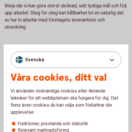
Börja där ni kan göra störst skillnad, sätt tydliga mål och följ
upp arbetet. Steg för steg kan hållbarhet bli en naturlig del
av hur ni arbetar med företagets leverantörer och
utveckling.
Finansiera företagets hållbara
Svenska
investeringar
Våra cookies, ditt val
transporter? Läs mer om grön och hållbar
finansiering för företag.
Vi använder nödvändiga cookies eller liknande
tekniker för att webbplatsen ska fungera för dig. Det
Grön och hållbar finansiering till
företag
finns även cookies du kan välja som förbättrar din
upplevelse:
Funktioner, prestanda och statistik
Relevant marknadsföring