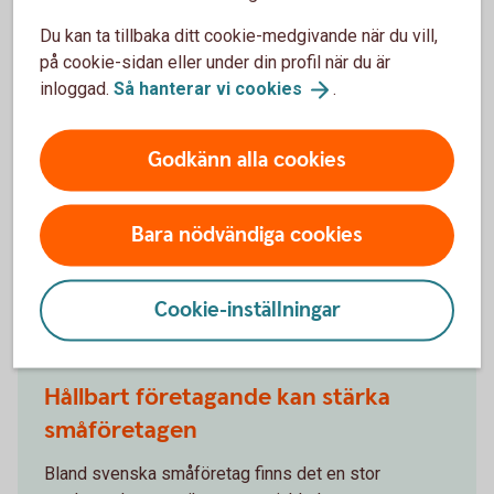
Swedbanks hållbarhetsarbete
Du kan ta tillbaka ditt cookie-medgivande när du vill,
på cookie-sidan eller under din profil när du är
Ramverk som strategier, policys, internationella
inloggad.
Så hanterar vi
cookies
.
åtaganden och mål i linje med FN:s principer för
ansvarsfull bankverksamhet pekar ut riktningen.
Godkänn alla cookies
Hållbarhet
(.com)
Bara nödvändiga cookies
Andra läser också
Cookie-inställningar
Hållbart företagande kan stärka
småföretagen
Bland svenska småföretag finns det en stor