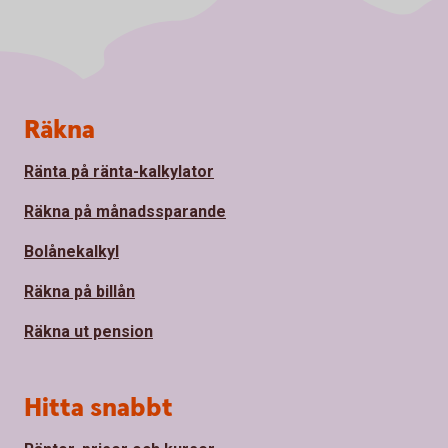
Sidfot
Räkna
Ränta på ränta-kalkylator
Räkna på månadssparande
Bolånekalkyl
Räkna på billån
Räkna ut pension
Hitta snabbt