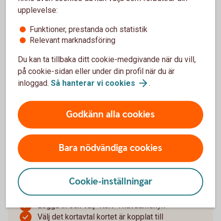
om det behöver aktiveras
upplevelse:
Fyll i utgångsdatum och klicka på “Aktivera”
Funktioner, prestanda och statistik
Om du saknar internetbanksavtal eller ska aktivera
Relevant marknadsföring
ett ersättningskort, gör du det genom en första
Du kan ta tillbaka ditt cookie-medgivande när du vill,
transaktion i butik eller i någon av bankomats
på cookie-sidan eller under din profil när du är
automater.
inloggad.
Så hanterar vi
cookies
.
Logga in och aktivera
bankkort
Godkänn alla cookies
Slå av eller på internetköp
Bara nödvändiga cookies
Nya företagskort distribueras med internetköp
påslaget. Du kan enkelt slå av internetköp som
Cookie-inställningar
behörighetsadministratör.
Logga in och välj “Kort” i huvudmenyn
Välj det kortavtal kortet är kopplat till