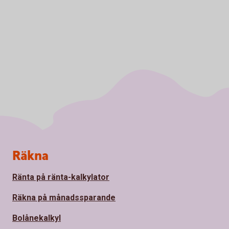
Sidfot
Räkna
Ränta på ränta-kalkylator
Räkna på månadssparande
Bolånekalkyl