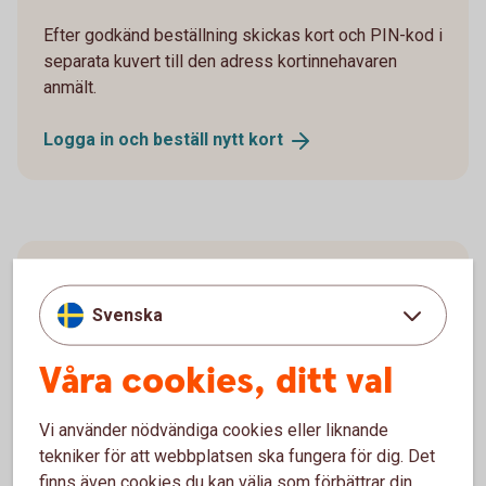
Efter godkänd beställning skickas kort och PIN-kod i
separata kuvert till den adress kortinnehavaren
anmält.
Logga in och beställ nytt
kort
Aktivera kort
Svenska
Du som har internetbank aktiverar nya kort i
internetbanken eller appen.
Våra cookies, ditt val
Logga in och välj “Kort” i huvudmenyn
Vi använder nödvändiga cookies eller liknande
Välj det kortavtal kortet är kopplat till
tekniker för att webbplatsen ska fungera för dig. Det
Klicka på det kort det gäller. Det står intill kortet
finns även cookies du kan välja som förbättrar din