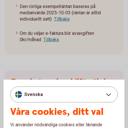
Den rörliga exempelräntan baseras på
1
medianvärde 2025-10-03 (räntan är alltid
individuellt satt)
Tillbaka
Om du väljer e-faktura blir aviavgiften
2
0kr/månad
Tillbaka
Trygghet med en bilförsäkring
Behöver du en bilförsäkring till din företagsbil? Våra
Svenska
försäkringar har ett omfattande skydd och smidig
skadehantering. Försäkringen gäller även vid leasing
Våra cookies, ditt val
av bil. Försäkringsgivare är Tre Kronor Försäkring AB.
Vi använder nödvändiga cookies eller liknande
Bilförsäkring
företag