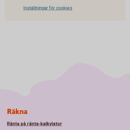
Inställningar för cookies
Sidfot
Räkna
Ränta på ränta-kalkylator