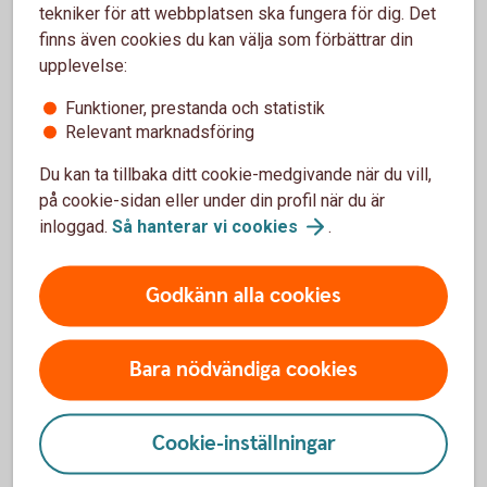
tekniker för att webbplatsen ska fungera för dig. Det
finns även cookies du kan välja som förbättrar din
upplevelse:
Funktioner, prestanda och statistik
Relevant marknadsföring
Support befintligt avtal
Du kan ta tillbaka ditt cookie-medgivande när du vill,
på cookie-sidan eller under din profil när du är
Behöver du hjälp med dina befintliga avtal hos oss?
inloggad.
Så hanterar vi
cookies
.
Ring 08-58 59 86 60
eller
maila finansbolagskrediter@swedbank.se
Godkänn alla cookies
Öppettider:
Vardagar kl. 9–15 (lunchstängt kl. 12–13).
Bara nödvändiga cookies
Adress:
Swedbank
Cookie-inställningar
Leasing & Avbetalning
105 34 Stockholm