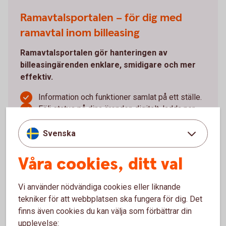
Ramavtalsportalen – för dig med
ramavtal inom billeasing
Ramavtalsportalen gör hanteringen av
billeasingärenden enklare, smidigare och mer
effektiv.
Information och funktioner samlat på ett ställe.
Följ status på dina ärenden digitalt, ladda ner
rapporter och administrera användare.
Digital signering av dokument gör processen
Svenska
både smidigare och tryggare.
Frigör tid med kortare ledtider.
Våra cookies, ditt val
Du som redan har åtkomst når portalen genom att
klicka på Logga in – Objektfinansiering – Portal
Vi använder nödvändiga cookies eller liknande
Leasing och Avbetalning.
tekniker för att webbplatsen ska fungera för dig. Det
finns även cookies du kan välja som förbättrar din
Logga in i internetbanken och nå
upplevelse: