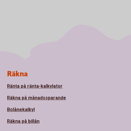
Sidfot
Räkna
Ränta på ränta-kalkylator
Räkna på månadssparande
Bolånekalkyl
Räkna på billån