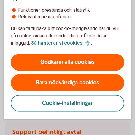
Ramavtalsportalen
Funktioner, prestanda och statistik
Relevant marknadsföring
Du kan ta tillbaka ditt cookie-medgivande när du vill,
på cookie-sidan eller under din profil när du är
inloggad.
Så hanterar vi
cookies
.
Trygghet med en bilförsäkring
Behöver du en bilförsäkring till din företagsbil? Våra
Godkänn alla cookies
försäkringar har ett omfattande skydd och smidig
skadehantering. Försäkringen gäller även vid leasing
av bil. Försäkringsgivare är Tre Kronor Försäkring AB.
Bara nödvändiga cookies
Bilförsäkring
företag
Cookie-inställningar
Support befintligt avtal