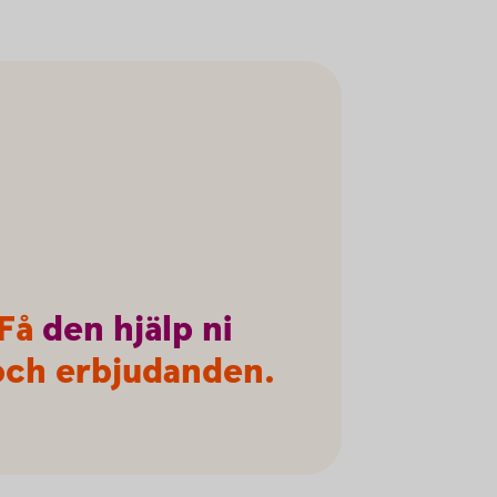
 Få
den
hjälp
ni
r och erbjudanden.