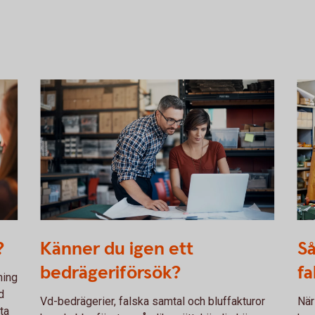
915729382
Dis
?
Känner du igen ett
Så
hol
bedrägeriförsök?
fa
ning
d
Vd-bedrägerier, falska samtal och bluffakturor
När
ta