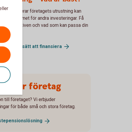
eller
 du finansierar företagets utrustning kan
erka utrymmet för andra investeringar. Få
l på alternativen och vad som kan passa din
ksamhet.
för olika sätt att
finansiera
on för företag
n till företaget? Vi erbjuder
ingar för både små och stora företag.
stepensionslösning