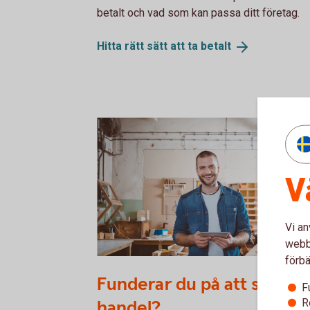
betalt och vad som kan passa ditt företag.
Hitta rätt sätt att ta
betalt
V
Vi an
webbp
förbä
623889274
Funderar du på att starta 
F
handel?
R