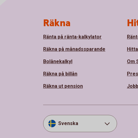
Sidfot
Räkna
Hi
Ränta på ränta-kalkylator
Ränt
Räkna på månadssparande
Hitt
Bolånekalkyl
Om 
Räkna på billån
Pre
Räkna ut pension
Jobb
Svenska