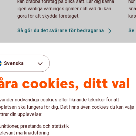
kan drabba företag på olika sätt. Lär dig känna
hur
igen vanliga varningssignaler och vad du kan
sna
göra för att skydda företaget.
kas
Så gör du det svårare för
bedragarna
Se 
Svenska
åra cookies, ditt val
vänder nödvändiga cookies eller liknande tekniker för att
latsen ska fungera för dig. Det finns även cookies du kan välj
ttrar din upplevelse:
Two colleagues discusses.
62
e-
Har du rätt skydd som
Äg
unktioner, prestanda och statistik
företagare?
av
elevant marknadsföring