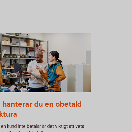
cussion between two colleagues. Man
 hanterar du en obetald
ding a computer
ktura
 en kund inte betalar är det viktigt att veta