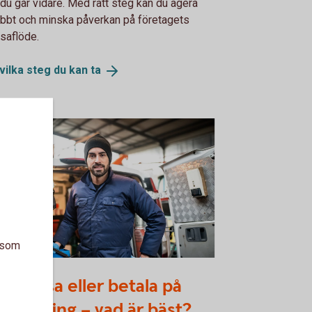
 du går vidare. Med rätt steg kan du agera
bbt och minska påverkan på företagets
saflöde.
vilka steg du kan
ta
a som
1914182
a, leasa eller betala på
betalning – vad är bäst?