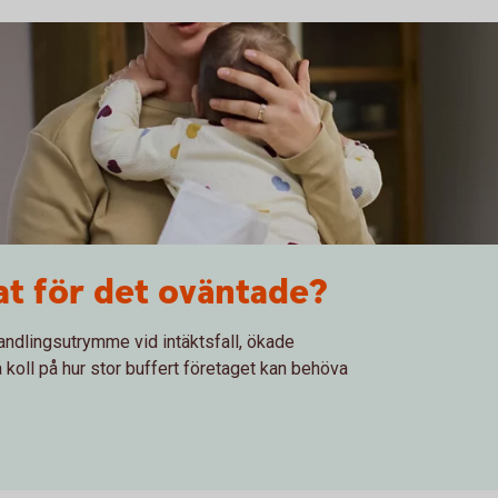
at för det oväntade?
andlingsutrymme vid intäktsfall, ökade
 koll på hur stor buffert företaget kan behöva