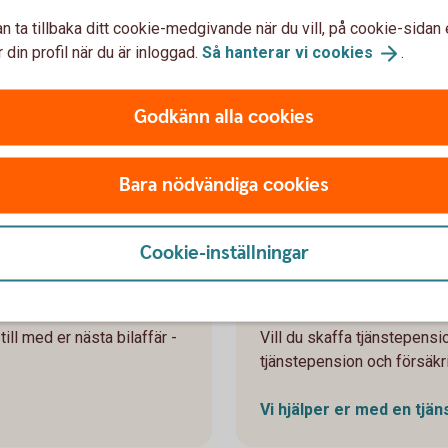
n ta tillbaka ditt cookie-medgivande när du vill, på cookie-sidan 
r
Som företagare behöver du själv se till att du
Hur
 din profil när du är inloggad.
Så hanterar vi
cookies
.
har rätt trygghet för pension, sjukdom och
påv
 och
olycksfall. Få koll på grunderna och hur du kan
kol
skapa ett skydd som passar dig, din familj och
ver
Godkänn alla cookies
ditt företag.
Jäm
Få koll på ditt
försäkringsskydd
Bara nödvändiga cookies
Cookie-inställningar
Tjänstepensi
ill med er nästa bilaffär -
Vill du skaffa tjänstepensio
tjänstepension och försäkr
Vi hjälper er med en
tjän