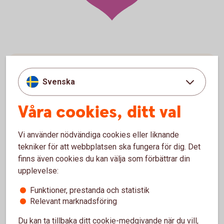
Överblick i internetbanken
Svenska
Via internetbanken får ni en bra överblick och kan
Våra cookies, ditt val
enkelt hantera företagets betalningsordrar samt
transaktioner och till exempel:
Vi använder nödvändiga cookies eller liknande
Godkänna betalningsordrar
tekniker för att webbplatsen ska fungera för dig. Det
Se lista och detaljvy över betalningsordrar samt
finns även cookies du kan välja som förbättrar din
transaktioner
Makulera betalningsordrar och/eller transaktioner
upplevelse:
Funktioner, prestanda och statistik
Relevant marknadsföring
Du kan ta tillbaka ditt cookie-medgivande när du vill,