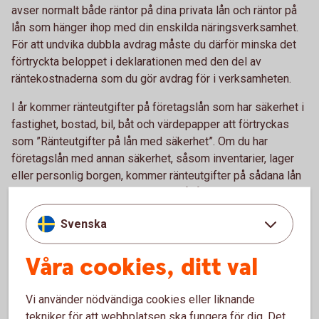
avser normalt både räntor på dina privata lån och räntor på
lån som hänger ihop med din enskilda näringsverksamhet.
För att undvika dubbla avdrag måste du därför minska det
förtryckta beloppet i deklarationen med den del av
räntekostnaderna som du gör avdrag för i verksamheten.
I år kommer ränteutgifter på företagslån som har säkerhet i
fastighet, bostad, bil, båt och värdepapper att förtryckas
som ”Ränteutgifter på lån med säkerhet”. Om du har
företagslån med annan säkerhet, såsom inventarier, lager
eller personlig borgen, kommer ränteutgifter på sådana lån
att förtryckas som ”Ränteutgifter på lån utan säkerhet”.
Båda är fortfarande avdragsgilla i din näringsbilaga.
Svenska
Förenklat årsbokslut
Våra cookies, ditt val
Har du en omsättning på högst 3 miljoner kronor kan du
använda Skatteverkets e-tjänst Förenklat årsbokslut. När du
Vi använder nödvändiga cookies eller liknande
gjort ett förenklat årsbokslut kan du enkelt hämta
tekniker för att webbplatsen ska fungera för dig. Det