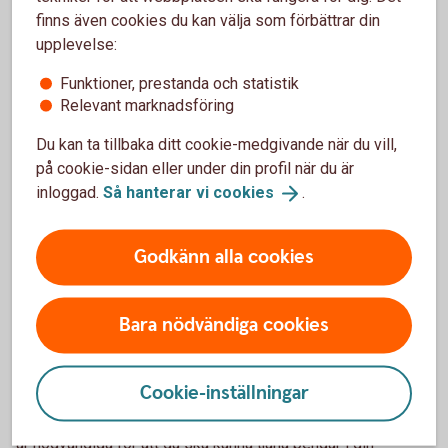
uppgifterna från e-tjänsten till din deklaration.
finns även cookies du kan välja som förbättrar din
upplevelse:
Mer om förenklat bokslut
(skatteverket.se)
Funktioner, prestanda och statistik
Relevant marknadsföring
Är du skogsägare? Håll koll på Skogskontot och
Skogsskadekontot
Du kan ta tillbaka ditt cookie-medgivande när du vill,
på cookie-sidan eller under din profil när du är
Har du haft stora intäkter från skogsavverkningar eller fått
inloggad.
Så hanterar vi
cookies
.
försäkringsersättningar från skogen under året kan du
fördela dem på flera år genom att göra avsättningar till
Godkänn alla cookies
Skogskontot eller Skogsskadekontot.
Mer information om Skogskontot och
Skogsskadekontot
Bara nödvändiga cookies
Har du koll på avdragen?
Cookie-inställningar
Har du en enskild firma får du göra avdrag för utgifter som
är nödvändiga för att du ska kunna tjäna pengar i din