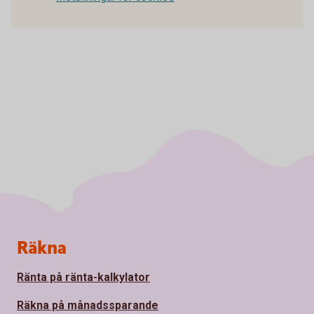
Sidfot
Räkna
Ränta på ränta-kalkylator
Räkna på månadssparande