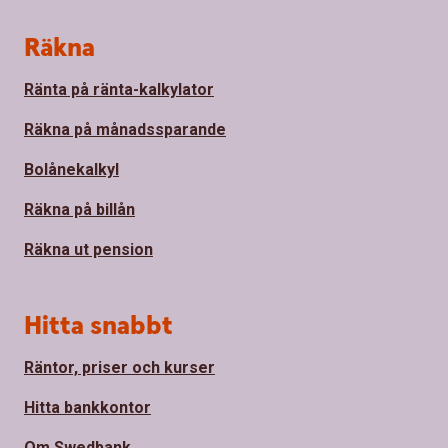
Sidfot
Räkna
Ränta på ränta-kalkylator
Räkna på månadssparande
Bolånekalkyl
Räkna på billån
Räkna ut pension
Hitta snabbt
Räntor, priser och kurser
Hitta bankkontor
Om Swedbank