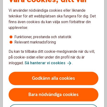
däremot under hela året. Med EU-kredit får du ett
förskott fram till utbetalningen.
Vi använder nödvändiga cookies eller liknande
tekniker för att webbplatsen ska fungera för dig. Det
EU-
kredit
finns även cookies du kan välja som förbättrar din
upplevelse:
Funktioner, prestanda och statistik
Relevant marknadsföring
Du kan ta tillbaka ditt cookie-medgivande när du vill,
på cookie-sidan eller under din profil när du är
inloggad.
Så hanterar vi
cookies
.
Godkänn alla cookies
Bara nödvändiga cookies
Behov av stöd inom skog och
lantbruk?